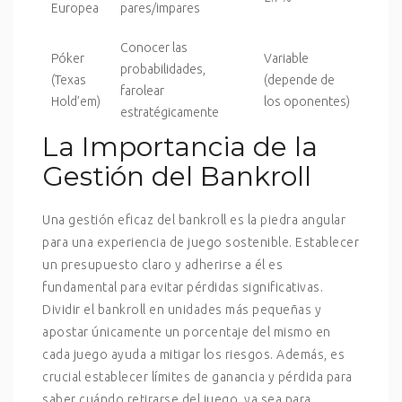
Europea
pares/impares
Conocer las
Póker
Variable
probabilidades,
(Texas
(depende de
farolear
Hold’em)
los oponentes)
estratégicamente
La Importancia de la
Gestión del Bankroll
Una gestión eficaz del bankroll es la piedra angular
para una experiencia de juego sostenible. Establecer
un presupuesto claro y adherirse a él es
fundamental para evitar pérdidas significativas.
Dividir el bankroll en unidades más pequeñas y
apostar únicamente un porcentaje del mismo en
cada juego ayuda a mitigar los riesgos. Además, es
crucial establecer límites de ganancia y pérdida para
saber cuándo retirarse del juego, ya sea para