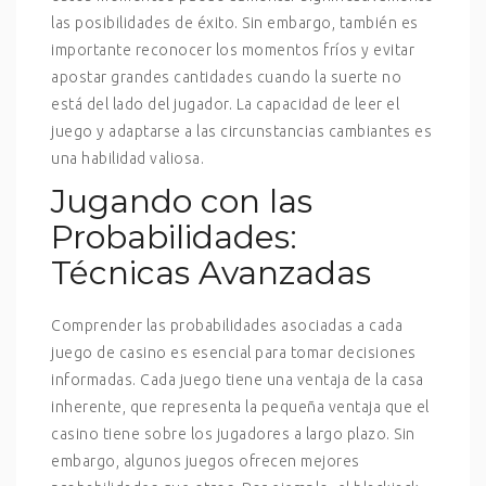
las posibilidades de éxito. Sin embargo, también es
importante reconocer los momentos fríos y evitar
apostar grandes cantidades cuando la suerte no
está del lado del jugador. La capacidad de leer el
juego y adaptarse a las circunstancias cambiantes es
una habilidad valiosa.
Jugando con las
Probabilidades:
Técnicas Avanzadas
Comprender las probabilidades asociadas a cada
juego de casino es esencial para tomar decisiones
informadas. Cada juego tiene una ventaja de la casa
inherente, que representa la pequeña ventaja que el
casino tiene sobre los jugadores a largo plazo. Sin
embargo, algunos juegos ofrecen mejores