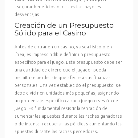
asegurar beneficios o para evitar mayores
desventajas.
Creación de un Presupuesto
Sólido para el Casino
Antes de entrar en un casino, ya sea físico o en
línea, es imprescindible definir un presupuesto
específico para el juego. Este presupuesto debe ser
una cantidad de dinero que el jugador pueda
permitirse perder sin que afecte a sus finanzas
personales. Una vez establecido el presupuesto, se
debe dividir en unidades más pequeñas, asignando
un porcentaje específico a cada juego o sesión de
juego. Es fundamental resistir la tentación de
aumentar las apuestas durante las rachas ganadoras
o de intentar recuperar las pérdidas aumentando las
apuestas durante las rachas perdedoras.