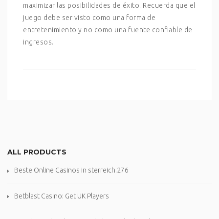
maximizar las posibilidades de éxito. Recuerda que el
juego debe ser visto como una forma de
entretenimiento y no como una fuente confiable de
ingresos.
ALL PRODUCTS
Beste Online Casinos in sterreich.276
Betblast Casino: Get UK Players