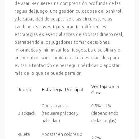
de azar. Requiere una comprensión profunda de las
reglas del juego, una gestión cuidadosa del bankroll
y la capacidad de adaptarse a las circunstancias
cambiantes. Investigar y practicar diferentes
estrategias es esencial antes de apostar dinero real,
permitiendo a los jugadores tomar decisiones
informadas y minimizar los riesgos. La disciplina y el
autocontrol son también cualidades cruciales para
evitar la tentación de perseguir pérdidas o apostar
más de lo que se puede permitir.
Ventaja de la
Juego
Estrategia Principal
Casa
Contar cartas
0.5% – 1%
Blackjack
(requiere práctica y
(dependiendo
habilidad)
de las reglas)
Ruleta
Apostar en colores o
2.7%