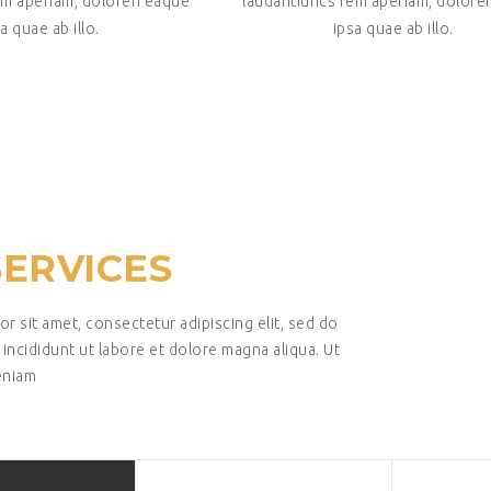
em aperiam, doloren eaque
laudantiuncs rem aperiam, dolore
a quae ab illo.
ipsa quae ab illo.
SERVICES
r sit amet, consectetur adipiscing elit, sed do
ncididunt ut labore et dolore magna aliqua. Ut
eniam