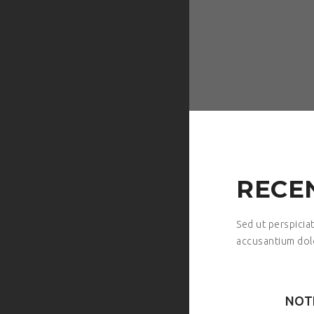
RECE
Sed ut perspicia
accusantium do
NOTE