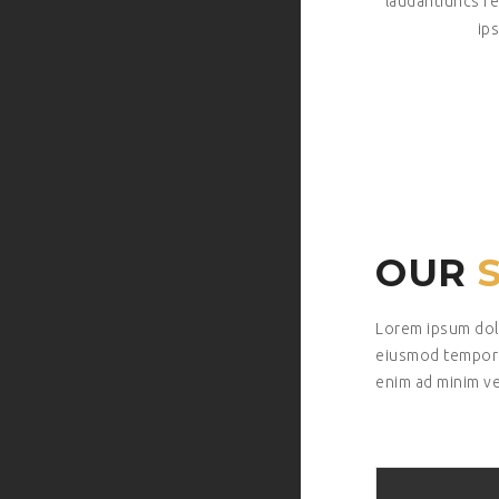
laudantiuncs r
ips
OUR
Lorem ipsum dolo
eiusmod tempor i
enim ad minim v