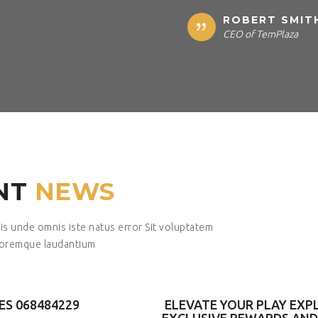
ROBERT SMIT
CEO of TemPlaza
NT
NEWS
tis unde omnis iste natus error Sit voluptatem
loremque laudantium
S 068484229
ELEVATE YOUR PLAY EXP
EXCLUSIVE REWARDS AND