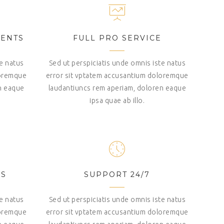
IENTS
FULL PRO SERVICE
te natus
Sed ut perspiciatis unde omnis iste natus
loremque
error sit vptatem accusantium doloremque
n eaque
laudantiuncs rem aperiam, doloren eaque
ipsa quae ab illo.
NS
SUPPORT 24/7
te natus
Sed ut perspiciatis unde omnis iste natus
loremque
error sit vptatem accusantium doloremque