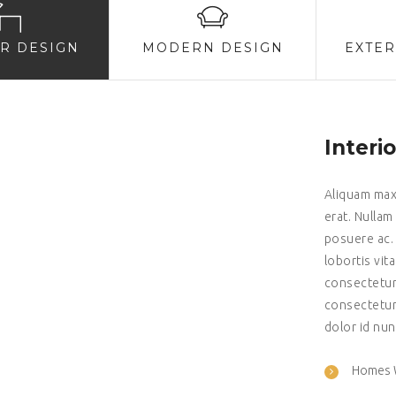
OR DESIGN
MODERN DESIGN
EXTER
Interi
Aliquam maxi
erat. Nullam
posuere ac.
lobortis vit
consectetur 
consectetur
dolor id nu
Homes W