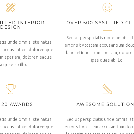
ILLED INTERIOR
OVER 500 SASTIFIED CL
DESIGN
Sed ut perspiciatis unde omnis is
atis unde omnis iste natus
error sit vptatem accusantium do
tem accusantium doloremque
laudantiuncs rem aperiam, dolore
em aperiam, doloren eaque
ipsa quae ab illo.
a quae ab illo.
 20 AWARDS
AWESOME SOLUTIO
atis unde omnis iste natus
Sed ut perspiciatis unde omnis is
tem accusantium doloremque
error sit vptatem accusantium do