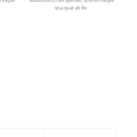
n eaque
laudantiuncs rem aperiam, doloren eaque
ipsa quae ab illo.