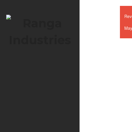
Revo
May