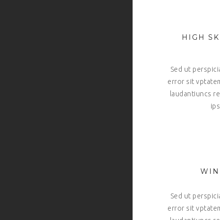
HIGH SK
Sed ut perspici
error sit vpta
laudantiuncs r
ips
WIN
Sed ut perspici
error sit vpta