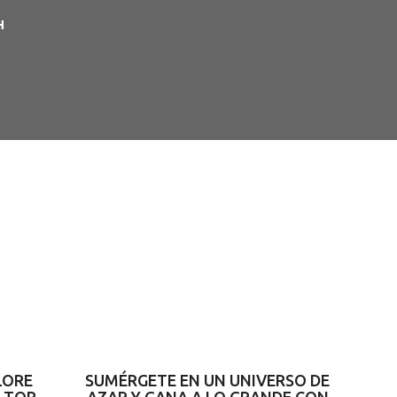
H
LORE
SUMÉRGETE EN UN UNIVERSO DE
 TOP
AZAR Y GANA A LO GRANDE CON