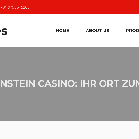
 +91 9790545205
HOME
ABOUT US
PROD
NSTEIN CASINO: IHR ORT Z