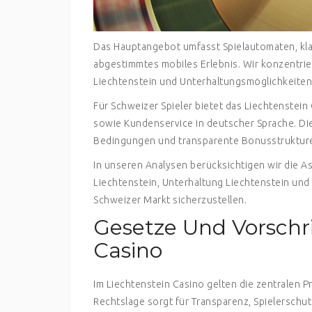
Das Hauptangebot umfasst Spielautomaten, klas
abgestimmtes mobiles Erlebnis. Wir konzentrie
Liechtenstein und Unterhaltungsmöglichkeiten
Für Schweizer Spieler bietet das Liechtenstein
sowie Kundenservice in deutscher Sprache. Die
Bedingungen und transparente Bonusstrukture
In unseren Analysen berücksichtigen wir die As
Liechtenstein, Unterhaltung Liechtenstein und
Schweizer Markt sicherzustellen.
Gesetze Und Vorschri
Casino
Im Liechtenstein Casino gelten die zentralen 
Rechtslage sorgt für Transparenz, Spielerschutz