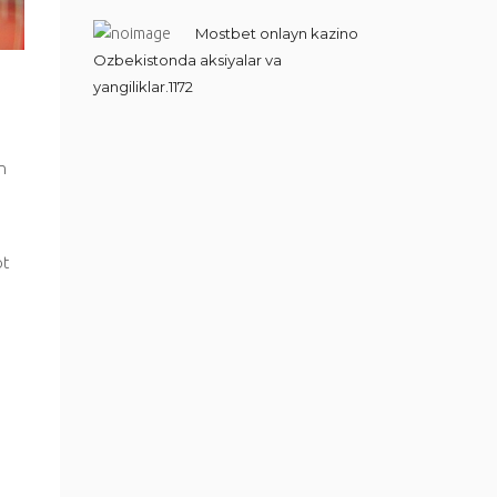
Mostbet onlayn kazino
Ozbekistonda aksiyalar va
yangiliklar.1172
n
ot