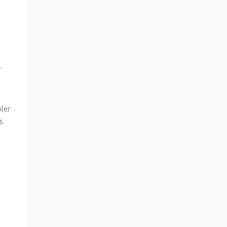
.
ler
s
n