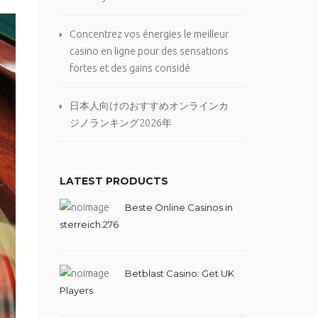
Concentrez vos énergies le meilleur
casino en ligne pour des sensations
fortes et des gains considé
日本人向けのおすすめオンラインカ
ジノランキング2026年
LATEST PRODUCTS
Beste Online Casinos in
sterreich.276
Betblast Casino: Get UK
Players