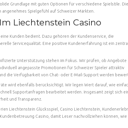
solide Grundlage mit guten Optionen für verschiedene Spielstile. Di
ein angenehmes Spielgefühl auf Schweizer Märkten.
Im Liechtenstein Casino
 seine Kunden bedient. Dazu gehören der Kundenservice, die
relle Servicequalität. Eine positive Kundenerfahrung ist ein zentra
fizierte Unterstützung stehen im Fokus. Wir prüfen, ob Angebote
dividuell angepasste Promotionen für Schweizer Spieler attraktiv
 und die Verfügbarkeit von Chat- oder E-Mail-Support werden bewer
te wird ebenfalls berücksichtigt. Wir legen Wert darauf, wie einfa
chnell Supportanfragen bearbeitet werden. Insgesamt zeigt sich ei
rheit und Transparenz.
erien Liechtenstein Glücksspiel, Casino Liechtenstein, Kundenerleb
d Kundenbetreuung Casino, damit Leser nachvollziehen können, wie