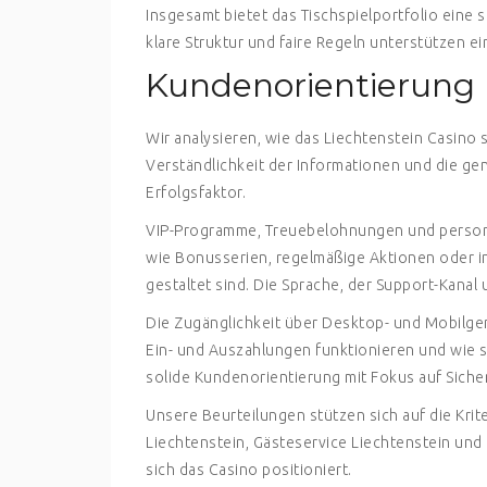
Insgesamt bietet das Tischspielportfolio eine 
klare Struktur und faire Regeln unterstützen 
Kundenorientierung 
Wir analysieren, wie das Liechtenstein Casino
Verständlichkeit der Informationen und die gene
Erfolgsfaktor.
VIP-Programme, Treuebelohnungen und personi
wie Bonusserien, regelmäßige Aktionen oder in
gestaltet sind. Die Sprache, der Support-Kanal
Die Zugänglichkeit über Desktop- und Mobilgerä
Ein- und Auszahlungen funktionieren und wie s
solide Kundenorientierung mit Fokus auf Siche
Unsere Beurteilungen stützen sich auf die Krit
Liechtenstein, Gästeservice Liechtenstein un
sich das Casino positioniert.