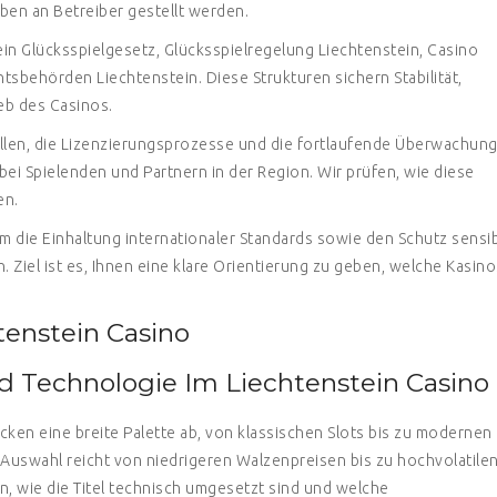
en an Betreiber gestellt werden.
n Glücksspielgesetz, Glücksspielregelung Liechtenstein, Casino
tsbehörden Liechtenstein. Diese Strukturen sichern Stabilität,
eb des Casinos.
tellen, die Lizenzierungsprozesse und die fortlaufende Überwachung
i Spielenden und Partnern in der Region. Wir prüfen, wie diese
en.
die Einhaltung internationaler Standards sowie den Schutz sensib
Ziel ist es, Ihnen eine klare Orientierung zu geben, welche Kasino
tenstein Casino
nd Technologie Im Liechtenstein Casino
ken eine breite Palette ab, von klassischen Slots bis zu modernen
 Auswahl reicht von niedrigeren Walzenpreisen bis zu hochvolatile
n, wie die Titel technisch umgesetzt sind und welche