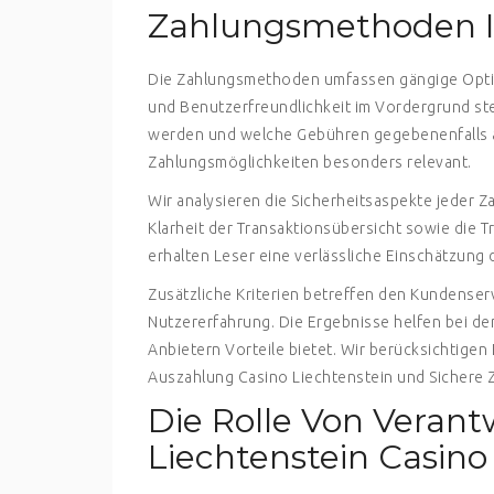
Zahlungsmethoden I
Die Zahlungsmethoden umfassen gängige Optio
und Benutzerfreundlichkeit im Vordergrund steh
werden und welche Gebühren gegebenenfalls anf
Zahlungsmöglichkeiten besonders relevant.
Wir analysieren die Sicherheitsaspekte jeder 
Klarheit der Transaktionsübersicht sowie die 
erhalten Leser eine verlässliche Einschätzung
Zusätzliche Kriterien betreffen den Kundenser
Nutzererfahrung. Die Ergebnisse helfen bei de
Anbietern Vorteile bietet. Wir berücksichtige
Auszahlung Casino Liechtenstein und Sichere 
Die Rolle Von Verant
Liechtenstein Casino