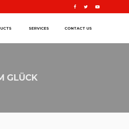
UCTS
SERVICES
CONTACT US
UM GLÜCK