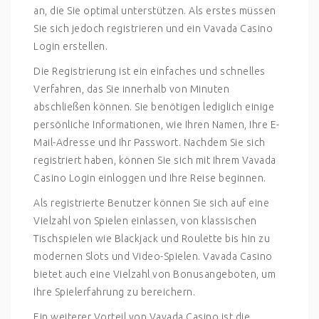
an, die Sie optimal unterstützen. Als erstes müssen
Sie sich jedoch registrieren und ein Vavada Casino
Login erstellen.
Die Registrierung ist ein einfaches und schnelles
Verfahren, das Sie innerhalb von Minuten
abschließen können. Sie benötigen lediglich einige
persönliche Informationen, wie Ihren Namen, Ihre E-
Mail-Adresse und Ihr Passwort. Nachdem Sie sich
registriert haben, können Sie sich mit Ihrem Vavada
Casino Login einloggen und Ihre Reise beginnen.
Als registrierte Benutzer können Sie sich auf eine
Vielzahl von Spielen einlassen, von klassischen
Tischspielen wie Blackjack und Roulette bis hin zu
modernen Slots und Video-Spielen. Vavada Casino
bietet auch eine Vielzahl von Bonusangeboten, um
Ihre Spielerfahrung zu bereichern.
Ein weiterer Vorteil von Vavada Casino ist die