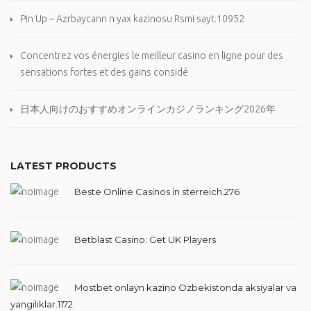
Pin Up – Azrbaycann n yax kazinosu Rsmi sayt.10952
Concentrez vos énergies le meilleur casino en ligne pour des
sensations fortes et des gains considé
日本人向けのおすすめオンラインカジノランキング2026年
LATEST PRODUCTS
Beste Online Casinos in sterreich.276
Betblast Casino: Get UK Players
Mostbet onlayn kazino Ozbekistonda aksiyalar va
yangiliklar.1172