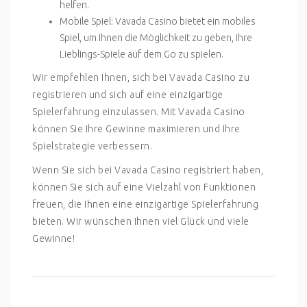
helfen.
Mobile Spiel: Vavada Casino bietet ein mobiles
Spiel, um Ihnen die Möglichkeit zu geben, Ihre
Lieblings-Spiele auf dem Go zu spielen.
Wir empfehlen Ihnen, sich bei Vavada Casino zu
registrieren und sich auf eine einzigartige
Spielerfahrung einzulassen. Mit Vavada Casino
können Sie Ihre Gewinne maximieren und Ihre
Spielstrategie verbessern.
Wenn Sie sich bei Vavada Casino registriert haben,
können Sie sich auf eine Vielzahl von Funktionen
freuen, die Ihnen eine einzigartige Spielerfahrung
bieten. Wir wünschen Ihnen viel Glück und viele
Gewinne!