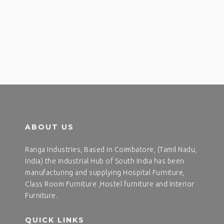
ABOUT US
Ranga Industries, Based in Coimbatore, (Tamil Nadu,
India) the Industrial Hub of South India has been
manufacturing and supplying Hospital Furniture,
Class Room Furniture ,Hostel furniture and Interior
Furniture.
QUICK LINKS