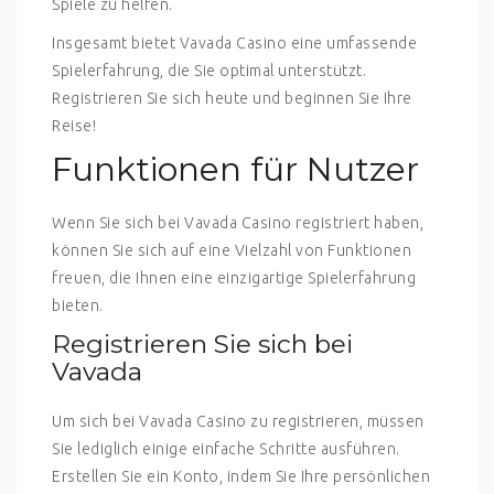
Spiele zu helfen.
Insgesamt bietet Vavada Casino eine umfassende
Spielerfahrung, die Sie optimal unterstützt.
Registrieren Sie sich heute und beginnen Sie Ihre
Reise!
Funktionen für Nutzer
Wenn Sie sich bei Vavada Casino registriert haben,
können Sie sich auf eine Vielzahl von Funktionen
freuen, die Ihnen eine einzigartige Spielerfahrung
bieten.
Registrieren Sie sich bei
Vavada
Um sich bei Vavada Casino zu registrieren, müssen
Sie lediglich einige einfache Schritte ausführen.
Erstellen Sie ein Konto, indem Sie Ihre persönlichen