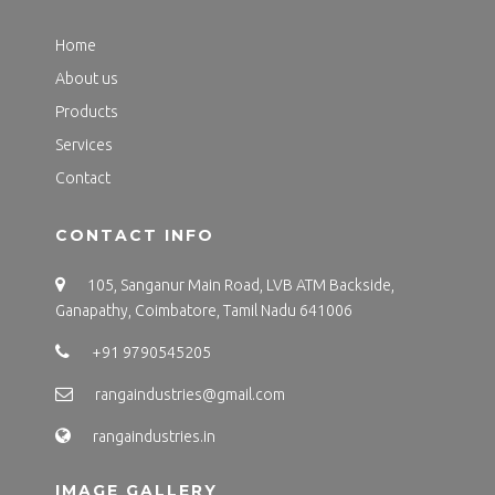
Home
About us
Products
Services
Contact
CONTACT INFO
105, Sanganur Main Road, LVB ATM Backside,
Ganapathy, Coimbatore, Tamil Nadu 641006
+91 9790545205
rangaindustries@gmail.com
rangaindustries.in
IMAGE GALLERY