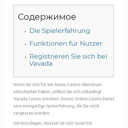
Содержимое
Die Spielerfahrung
Funktionen für Nutzer
Registrieren Sie sich bei
Vavada
Wenn Sie sich für ein neues Casino-Abenteuer
entschieden haben, sollten Sie sich unbedingt
Vavada Casino ansehen. Dieses Online-Casino bietet
eine einzigartige Spielerfahrung, die Sie nicht
vergessen werden.
Um loszulegen, müssen Sie sich zunächst